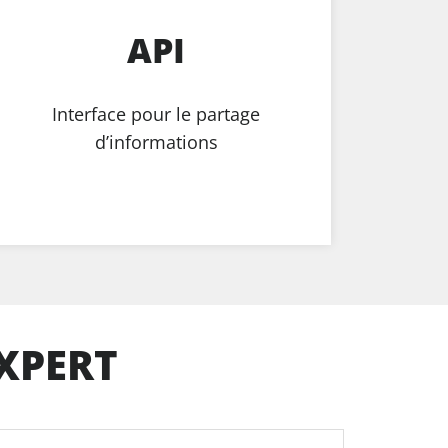
API
IN
Interface pour le partage
For
d’informations
XPERT