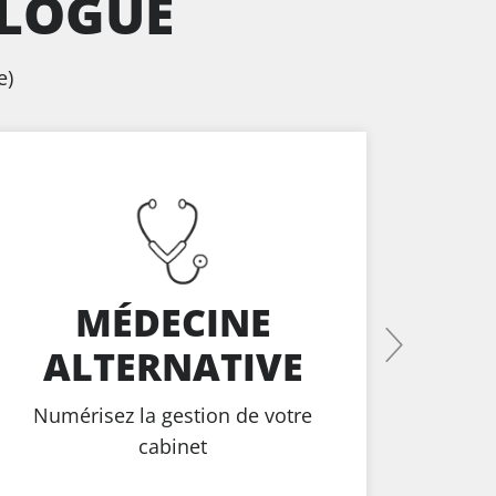
ALOGUE
e)
MÉDECINE
ALTERNATIVE
Numérisez la gestion de votre
Aut
cabinet