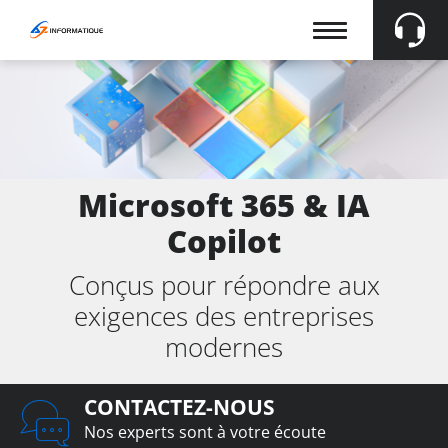
Afficher
la
navigation
Fr
En
Microsoft 365 & IA
Copilot
Conçus pour répondre aux
exigences des entreprises
modernes
CONTACTEZ-NOUS
Nos experts sont à votre écoute