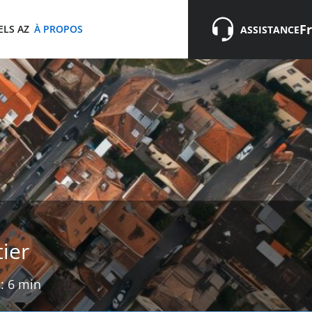
Fr
Fr
ELS AZ
À PROPOS
ASSISTANCE
ier
: 6 min